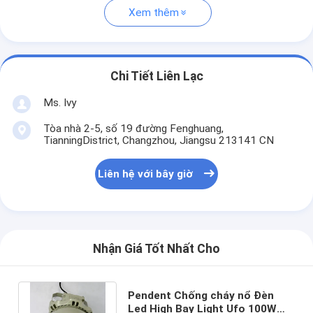
Xem thêm
Chi Tiết Liên Lạc
Ms. Ivy
Tòa nhà 2-5, số 19 đường Fenghuang,
TianningDistrict, Changzhou, Jiangsu 213141 CN
Liên hệ với bây giờ
Nhận Giá Tốt Nhất Cho
Pendent Chống cháy nổ Đèn
Led High Bay Light Ufo 100W