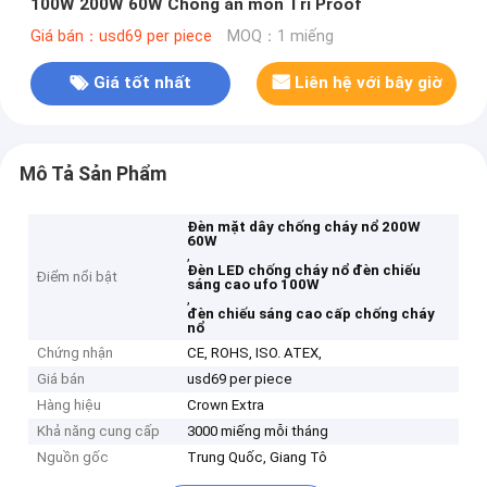
100W 200W 60W Chống ăn mòn Tri Proof
Giá bán：usd69 per piece
MOQ：1 miếng
Giá tốt nhất
Liên hệ với bây giờ
Mô Tả Sản Phẩm
Đèn mặt dây chống cháy nổ 200W
60W
,
Đèn LED chống cháy nổ đèn chiếu
Điểm nổi bật
sáng cao ufo 100W
,
đèn chiếu sáng cao cấp chống cháy
nổ
Chứng nhận
CE, ROHS, ISO. ATEX,
Giá bán
usd69 per piece
Hàng hiệu
Crown Extra
Khả năng cung cấp
3000 miếng mỗi tháng
Nguồn gốc
Trung Quốc, Giang Tô