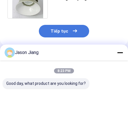
200W 60W Chống ăn mòn Tri
Proof
Tiếp tục
Jason Jiang
Sản Phẩm Khuyến Cáo
8:23 PM
Good day, what product are you looking for?
Đèn High Bay Chống
Thời gian hoạt động
Đèn LED High 
Nổ IP 65 Hoàn Thiện
hơn 50000h chống
Chống Nổ Nhiệ
Vàng Xám Giải Pháp
nổ cao bay led ánh
Màu 3000-650
Chiếu Sáng Bền Bỉ
sáng 800w năng
Điện Áp Định 