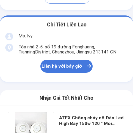
Chi Tiết Liên Lạc
Ms. Ivy
Tòa nhà 2-5, số 19 đường Fenghuang,
TianningDistrict, Changzhou, Jiangsu 213141 CN
Liên hệ với bây giờ
Nhận Giá Tốt Nhất Cho
ATEX Chống cháy nổ Đèn Led
High Bay 150w 120 ° Môi
trường khí Độ sáng cao