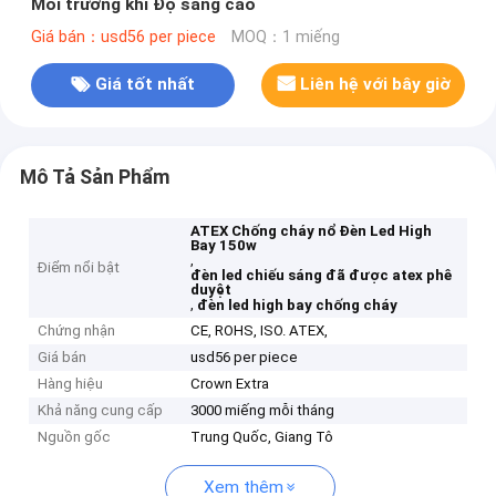
Môi trường khí Độ sáng cao
Giá bán：usd56 per piece
MOQ：1 miếng
Giá tốt nhất
Liên hệ với bây giờ
Mô Tả Sản Phẩm
ATEX Chống cháy nổ Đèn Led High
Bay 150w
,
Điểm nổi bật
đèn led chiếu sáng đã được atex phê
duyệt
,
đèn led high bay chống cháy
Chứng nhận
CE, ROHS, ISO. ATEX,
Giá bán
usd56 per piece
Hàng hiệu
Crown Extra
Khả năng cung cấp
3000 miếng mỗi tháng
Nguồn gốc
Trung Quốc, Giang Tô
Xem thêm