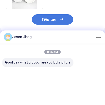
Tiếp tục
Jason Jiang
Sản Phẩm Khuyến Cáo
8:55 AM
Good day, what product are you looking for?
Đèn High Bay Chống
Thời gian hoạt động
Đèn LED High 
Nổ IP 65 Hoàn Thiện
hơn 50000h chống
Chống Nổ Nhiệ
Vàng Xám Giải Pháp
nổ cao bay led ánh
Màu 3000-650
Chiếu Sáng Bền Bỉ
sáng 800w năng
Điện Áp Định 
Cho Khu Vực Nguy
lượng chiếu sáng
50-60Hz Giải 
Giá tốt nhất
Giá tốt nhất
Giá tốt n
Hiểm và Nhà Kho
cho các khu vực
Chiếu Sáng Tu