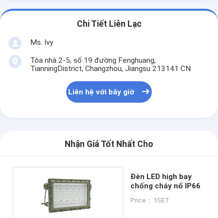
Chi Tiết Liên Lạc
Ms. Ivy
Tòa nhà 2-5, số 19 đường Fenghuang,
TianningDistrict, Changzhou, Jiangsu 213141 CN
Liên hệ với bây giờ
Nhận Giá Tốt Nhất Cho
Đèn LED high bay
chống cháy nổ IP66
Price： 1SET