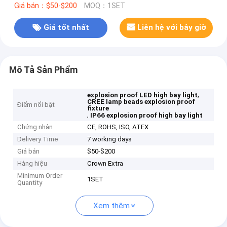
Giá bán：$50-$200
MOQ：1SET
Giá tốt nhất
Liên hệ với bây giờ
Mô Tả Sản Phẩm
,
explosion proof LED high bay light
CREE lamp beads explosion proof
Điểm nổi bật
fixture
,
IP66 explosion proof high bay light
Chứng nhận
CE, ROHS, ISO, ATEX
Delivery Time
7 working days
Giá bán
$50-$200
Hàng hiệu
Crown Extra
Minimum Order
1SET
Quantity
Xem thêm