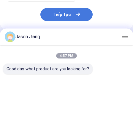
Tiếp tục
Jason Jiang
Sản Phẩm Khuyến Cáo
4:57 PM
Good day, what product are you looking for?
Đèn High Bay Chống
Thời gian hoạt động
Đèn LED High 
Nổ IP 65 Hoàn Thiện
hơn 50000h chống
Chống Nổ Nhiệ
Vàng Xám Giải Pháp
nổ cao bay led ánh
Màu 3000-650
Chiếu Sáng Bền Bỉ
sáng 800w năng
Điện Áp Định 
Cho Khu Vực Nguy
lượng chiếu sáng
50-60Hz Giải 
Giá tốt nhất
Giá tốt nhất
Giá tốt n
Hiểm và Nhà Kho
cho các khu vực
Chiếu Sáng Tu
nguy hiểm và các cơ
Vượt Quá 5000
sở lớn