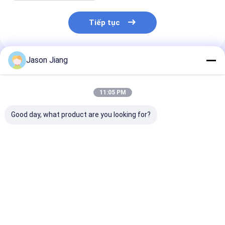
Tiếp tục
Jason Jiang
Sản Phẩm Khuyến Cáo
11:05 PM
Good day, what product are you looking for?
Đèn High Bay Chống
Thời gian hoạt động
Đèn LED High 
Nổ IP 65 Hoàn Thiện
hơn 50000h chống
Chống Nổ Nhiệ
Vàng Xám Giải Pháp
nổ cao bay led ánh
Màu 3000-650
Chiếu Sáng Bền Bỉ
sáng 800w năng
Điện Áp Định 
Cho Khu Vực Nguy
lượng chiếu sáng
50-60Hz Giải 
Giá tốt nhất
Giá tốt nhất
Giá tốt n
Hiểm và Nhà Kho
cho các khu vực
Chiếu Sáng Tu
nguy hiểm và các cơ
Vượt Quá 5000
sở lớn