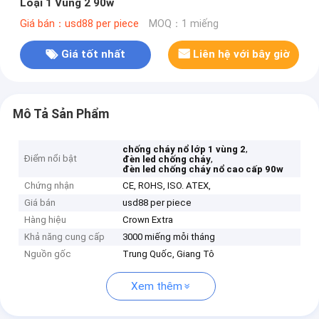
Loại 1 Vùng 2 90w
Giá bán：usd88 per piece
MOQ：1 miếng
Giá tốt nhất
Liên hệ với bây giờ
Mô Tả Sản Phẩm
,
chống cháy nổ lớp 1 vùng 2
Điểm nổi bật
,
đèn led chống cháy
đèn led chống cháy nổ cao cấp 90w
Chứng nhận
CE, ROHS, ISO. ATEX,
Giá bán
usd88 per piece
Hàng hiệu
Crown Extra
Khả năng cung cấp
3000 miếng mỗi tháng
Nguồn gốc
Trung Quốc, Giang Tô
Xem thêm