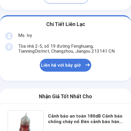
Chi Tiết Liên Lạc
Ms. Ivy
Tòa nhà 2-5, số 19 đường Fenghuang,
TianningDistrict, Changzhou, Jiangsu 213141 CN
Liên hệ với bây giờ
Nhận Giá Tốt Nhất Cho
Cảnh báo an toàn 180dB Cảnh báo
chống cháy nổ Đèn cảnh báo hàng
không năng lượng mặt trời Nắp