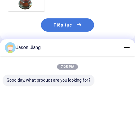
kính cường lực
Tiếp tục
Jason Jiang
Sản Phẩm Khuyến Cáo
7:25 PM
Good day, what product are you looking for?
Tiêu thụ năng lượng
Đèn cảnh báo chống
Đèn báo nổ ch
5 đến 40W Đèn báo
cháy nổ, tuổi thọ
cháy nổ màu v
động chống nổ Đèn
50000 giờ, điện áp
với chao đèn 
gắn trần Đèn bóng
đầu vào 220VAC, hệ
trong màu đỏ,
đèn bên trong Tùy
thống cảnh báo an
xanh lam và c
Giá tốt nhất
Giá tốt nhất
Giá tốt n
chọn Đỏ vàng xanh
toàn khu vực nguy
khác, ký hiệu Ex