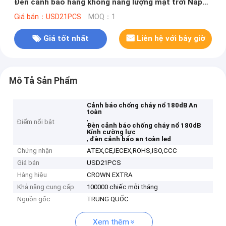
Đèn cảnh báo hàng không năng lượng mặt trời Nắp
kính cường lực
Giá bán：USD21PCS
MOQ：1
Giá tốt nhất
Liên hệ với bây giờ
Mô Tả Sản Phẩm
Cảnh báo chống cháy nổ 180dB An
toàn
,
Điểm nổi bật
Đèn cảnh báo chống cháy nổ 180dB
Kính cường lực
,
đèn cảnh báo an toàn led
Chứng nhận
ATEX,CE,IECEX,ROHS,ISO,CCC
Giá bán
USD21PCS
Hàng hiệu
CROWN EXTRA
Khả năng cung cấp
100000 chiếc mỗi tháng
Nguồn gốc
TRUNG QUỐC
Xem thêm