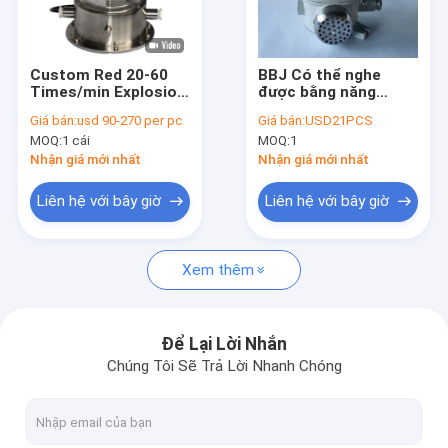
Về chúng tôi
Tham quan nhà máy
Custom Red 20-60
BBJ Có thể nghe
Times/min Explosion
được bằng năng
Kiểm soát chất lượng
Proof Obstruction
lượng mặt trời Đèn
Giá bán:
usd 90-270 per pc
Giá bán:
USD21PCS
Light LED Airport
cản trở Còi báo động
MOQ:
1 cái
MOQ:
1
Explosion Proof
Phòng cháy chữa
Liên hệ chúng tôi
Aviation
cháy An toàn chống
Nhận giá mới nhất
Nhận giá mới nhất
thời tiết Còi Còi
Tin tức
Liên hệ với bây giờ
Liên hệ với bây giờ
Các trường hợp
Xem thêm
Đèn LED chống cháy nổ
Để Lại Lời Nhắn
Chúng Tôi Sẽ Trả Lời Nhanh Chóng
Đèn LED chống cháy nổ High Bay
Đèn LED chống cháy nổ