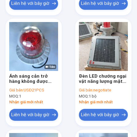
Liên hệ với bây giờ
Liên hệ với bây giờ
Ánh sáng cản trở
Đèn LED chướng ngại
hàng không được
vật năng lượng mặt
cung cấp năng lượng
trời chống cháy nổ
Giá bán:
USD21PCS
Giá bán:
negotiate
mặt trời cho máy bay
cho khu vực nguy
MOQ:
1
MOQ:
1 bộ
cẩu tháp Cảnh báo
hiểm IP65
T6
Nhận giá mới nhất
Nhận giá mới nhất
Liên hệ với bây giờ
Liên hệ với bây giờ