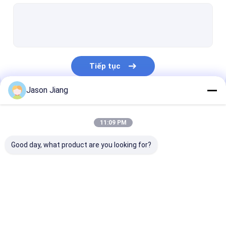
Đèn huỳnh quang chống cháy nổ
Đèn khẩn cấp chống cháy
Bảng điều khiển chống cháy
Tiếp tục
Hộp nối chống cháy nổ
Jason Jiang
Công tắc chống cháy nổ
Danh Mục Của Chúng Tôi
Ổ cắm và phích cắm chống cháy nổ
11:09 PM
Quạt thông gió chống cháy nổ
Good day, what product are you looking for?
HID chống cháy nổ
Đèn cảnh báo chống cháy nổ
Đèn LED chống cháy
Đèn LED chống cháy
Đèn LED chống
Ex Proof Cable Gland
nổ
nổ High Bay
nổ