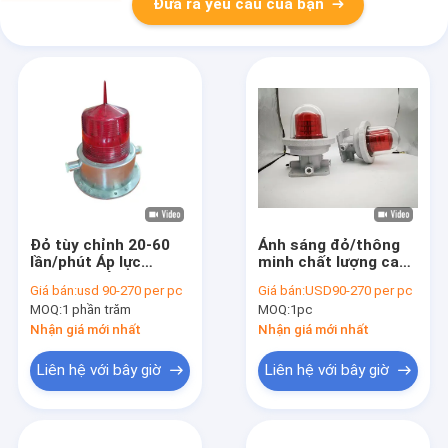
Đưa ra yêu cầu của bạn
Đỏ tùy chỉnh 20-60
Ánh sáng đỏ/thông
lần/phút Áp lực
minh chất lượng cao
chống nổ Áp lực
5-40w chống nổ Khí
Giá bán:
usd 90-270 per pc
Giá bán:
USD90-270 per pc
chống chướng ngại
chắn phi cơ cảnh báo
MOQ:
1 phần trăm
MOQ:
1pc
vật Đèn LED sân bay
máy bay cho các khu
Áp lực chống chướng
vực nguy hiểm Ánh
Nhận giá mới nhất
Nhận giá mới nhất
ngại vật Hàng không
sáng
Liên hệ với bây giờ
Liên hệ với bây giờ