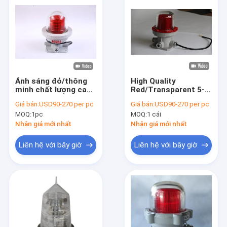
Ánh sáng đỏ/thông
High Quality
minh chất lượng cao
Red/Transparent 5-
5-40w chống nổ Khí
40w Explosion Proof
Giá bán:
USD90-270 per pc
Giá bán:
USD90-270 per pc
chắn phi cơ cảnh báo
Aviation Obstruction
MOQ:
1pc
MOQ:
1 cái
máy bay cho các khu
Light Aircraft
vực nguy hiểm Ánh
Warning For
Nhận giá mới nhất
Nhận giá mới nhất
sáng
Hazardous Areas
Light
Liên hệ với bây giờ
Liên hệ với bây giờ
Trang chủ
Các sản phẩm
Video