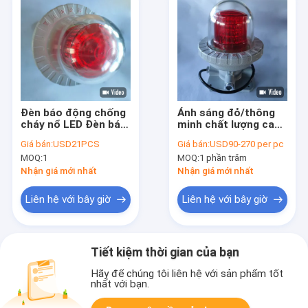
Đèn báo động chống
Ánh sáng đỏ/thông
cháy nổ LED Đèn báo
minh chất lượng cao
chướng ngại vật hàng
5-40w chống nổ Khí
Giá bán:
USD21PCS
Giá bán:
USD90-270 per pc
không Đèn dò khí
chắn phi cơ cảnh báo
MOQ:
1
MOQ:
1 phần trăm
công nghiệp hàng hải
máy bay cho các khu
AOL
vực nguy hiểm Ánh
Nhận giá mới nhất
Nhận giá mới nhất
sáng
Liên hệ với bây giờ
Liên hệ với bây giờ
Tiết kiệm thời gian của bạn
Hãy để chúng tôi liên hệ với sản phẩm tốt
nhất với bạn.