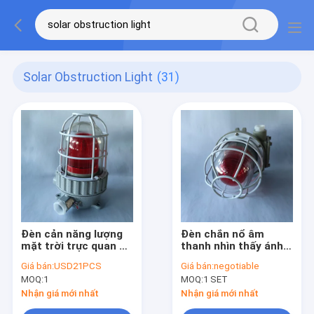
Solar Obstruction Light
(31)
Đèn cản năng lượng
Đèn chắn nổ âm
mặt trời trực quan có
thanh nhìn thấy ánh
thể nghe được IP66
sáng mặt trời IP66
Giá bán:
USD21PCS
Giá bán:
negotiable
120 Decibel
90db cho khu vực
MOQ:
1
MOQ:
1 SET
nguy hiểm
Nhận giá mới nhất
Nhận giá mới nhất