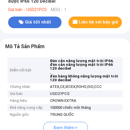
được IP66 120 Decibel
Giá bán：USD21PCS
MOQ：1
Giá tốt nhất
Liên hệ với bây giờ
Mô Tả Sản Phẩm
,
Đèn cản năng lượng mặt trời IP66
đèn cản năng lượng mặt trời IP66
120 decibel
Điểm nổi bật
,
đèn hàng không năng lượng mặt trời
120 decibel
Chứng nhận
ATEX,CE,IECEX,ROHS,ISO,CCC
Giá bán
USD21PCS
Hàng hiệu
CROWN EXTRA
Khả năng cung cấp
100000 chiếc mỗi tháng
Nguồn gốc
TRUNG QUỐC
Xem thêm