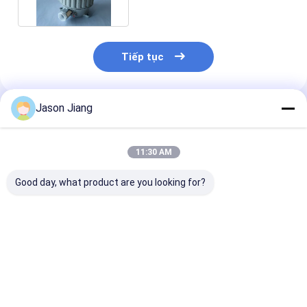
Tiếp tục
Jason Jiang
Sản Phẩm Khuyến Cáo
11:30 AM
Good day, what product are you looking for?
Tiêu thụ năng lượng
Đèn cảnh báo chống
Đèn báo nổ ch
5 đến 40W Đèn báo
cháy nổ, tuổi thọ
cháy nổ màu v
động chống nổ Đèn
50000 giờ, điện áp
với chao đèn 
gắn trần Đèn bóng
đầu vào 220VAC, hệ
trong màu đỏ,
đèn bên trong Tùy
thống cảnh báo an
xanh lam và c
Giá tốt nhất
Giá tốt nhất
Giá tốt n
chọn Đỏ vàng xanh
toàn khu vực nguy
khác, ký hiệu Ex