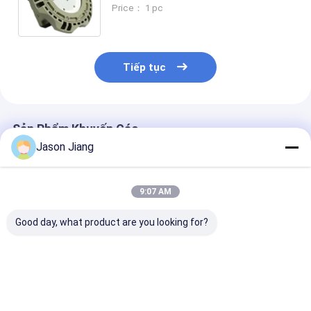
Price： 1 pc
Tiếp tục
Sản Phẩm Khuyến Cáo
Jason Jiang
9:07 AM
Good day, what product are you looking for?
Đèn đường năng
Đèn đường LED
Đèn pha đườn
lượng mặt trời
chống cháy nổ ATEX
chống cháy nổ
chống cháy nổ chống
Đèn pha tiết kiệm
buôn tại xưởn
thấm nước độ sáng
năng lượng hiệu quả
Ex Db Eb Hợp 
cao 120W Đèn LED
cao Đèn pha ngoài
nhôm 95-305
Giá tốt nhất
Giá tốt nhất
Giá tốt n