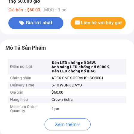
thọ 50.000 giờ
Giá bán：$60.00
MOQ：1 pc
Giá tốt nhất
Liên hệ với bây giờ
Mô Tả Sản Phẩm
,
Đèn LED chống nổ 36W
Điểm nổi bật
,
Ánh sáng LED chống nổ 6000K
Đèn LED chống nổ IP66
Chứng nhận
ATEX CNEX CERoHS ISO9001
Delivery Time
5-10 WORK DAYS
Giá bán
$60.00
Hàng hiệu
Crown Extra
Minimum Order
1 pc
Quantity
Xem thêm