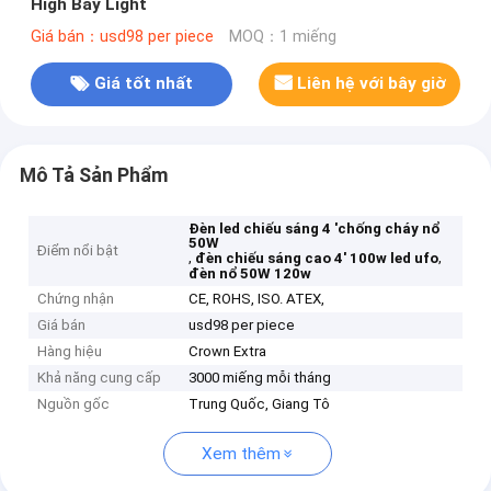
High Bay Light
Giá bán：usd98 per piece
MOQ：1 miếng
Giá tốt nhất
Liên hệ với bây giờ
Mô Tả Sản Phẩm
Đèn led chiếu sáng 4 'chống cháy nổ
50W
Điểm nổi bật
,
,
đèn chiếu sáng cao 4' 100w led ufo
đèn nổ 50W 120w
Chứng nhận
CE, ROHS, ISO. ATEX,
Giá bán
usd98 per piece
Hàng hiệu
Crown Extra
Khả năng cung cấp
3000 miếng mỗi tháng
Nguồn gốc
Trung Quốc, Giang Tô
Xem thêm