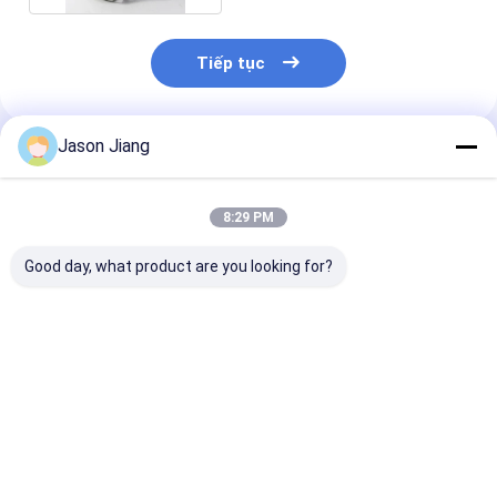
Tiếp tục
Jason Jiang
Sản Phẩm Khuyến Cáo
8:29 PM
Good day, what product are you looking for?
Đèn LED chống cháy
Ánh sáng LED chống
Thời gian sử 
nổ 16 giờ phù hợp
nổ 100Watt IP66
50000 giờ Thiế
cho môi trường nguy
WF2 Bảo vệ 30 giờ
LED chống nổ 
hiểm Giải pháp chiếu
làm việc Thời gian
vệ IP66 WF2 th
sáng an toàn công
phù hợp với ánh sáng
hợp cho ánh s
Giá tốt nhất
Giá tốt nhất
Giá tốt n
nghiệp
khu vực công nghiệp
khu vực nguy 
nguy hiểm