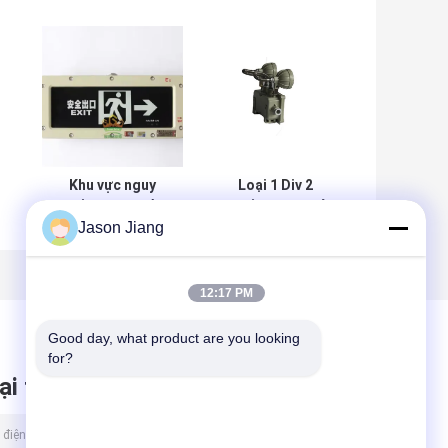
Khu vực nguy
Loại 1 Div 2
hiểm Đèn khẩn
Chống cháy nổ
Jason Jiang
ll
cấp chống cháy
Đèn thoát hiểm
3W có thể sạc lại
khẩn cấp Treo
h
3.6V
tường Bề mặt
220V
12:17 PM
Good day, what product are you looking 
for?
ại tin nhắn