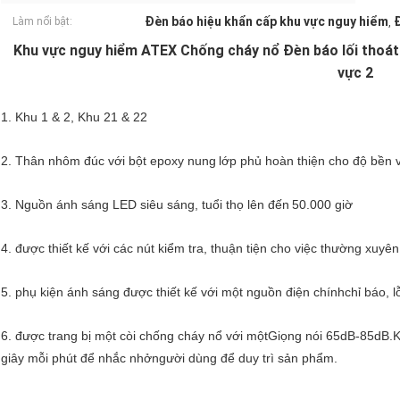
Đèn báo hiệu khẩn cấp khu vực nguy hiểm
Đ
Làm nổi bật:
,
Khu vực nguy hiểm ATEX Chống cháy nổ Đèn báo lối thoát
vực 2
1. Khu 1 & 2, Khu 21 & 22
2. Thân nhôm đúc với bột epoxy nung
lớp phủ hoàn thiện cho độ bền
3. Nguồn ánh sáng LED siêu sáng, tuổi thọ lên đến
50.000 giờ
4. được thiết kế với các nút kiểm tra, thuận tiện cho việc thường xuyên
5. phụ kiện ánh sáng được thiết kế với một nguồn điện chính
chỉ báo, 
6. được trang bị một còi chống cháy nổ với một
Giọng nói 65dB-85dB.Kh
giây mỗi phút để nhắc nhở
người dùng để duy trì sản phẩm.