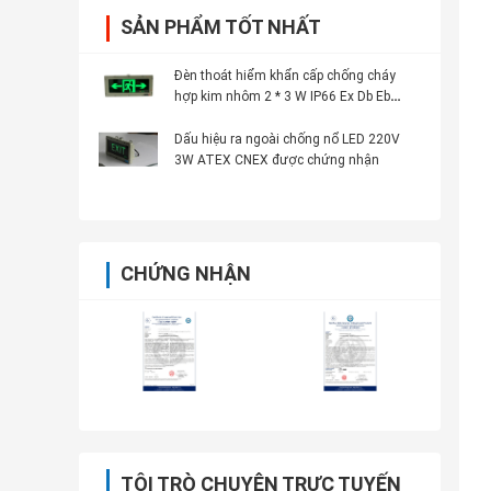
SẢN PHẨM TỐT NHẤT
Đèn thoát hiểm khẩn cấp chống cháy
hợp kim nhôm 2 * 3 W IP66 Ex Db Eb
IICT6 Gb
Dấu hiệu ra ngoài chống nổ LED 220V
3W ATEX CNEX được chứng nhận
CHỨNG NHẬN
TÔI TRÒ CHUYỆN TRỰC TUYẾN