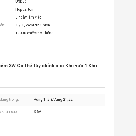
USD50
Hộp carton
:
5 ngày làm việc
án:
T / T, Western Union
10000 chiếc mỗi tháng
iểm 3W Có thể tùy chỉnh cho Khu vực 1 Khu
dụng trong:
Vùng 1, 2 & Vùng 21,22
p khẩn cấp:
3.6V