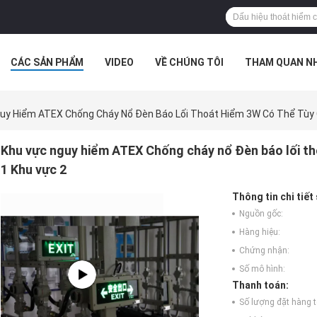
CÁC SẢN PHẨM
VIDEO
VỀ CHÚNG TÔI
THAM QUAN N
ÁC TRƯỜNG HỢP
uy Hiểm ATEX Chống Cháy Nổ Đèn Báo Lối Thoát Hiểm 3W Có Thể Tùy 
Khu vực nguy hiểm ATEX Chống cháy nổ Đèn báo lối th
1 Khu vực 2
Thông tin chi tiết
Nguồn gốc:
Hàng hiệu:
Chứng nhận:
Số mô hình:
Thanh toán:
Số lượng đặt hàng tố