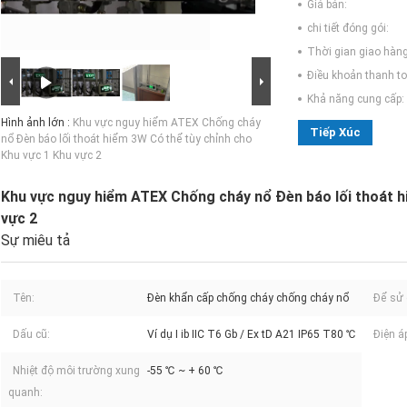
Giá bán:
chi tiết đóng gói:
Thời gian giao hàng
Điều khoản thanh to
Khả năng cung cấp:
Hình ảnh lớn :
Khu vực nguy hiểm ATEX Chống cháy
Tiếp Xúc
nổ Đèn báo lối thoát hiểm 3W Có thể tùy chỉnh cho
Khu vực 1 Khu vực 2
Khu vực nguy hiểm ATEX Chống cháy nổ Đèn báo lối thoát h
vực 2
Sự miêu tả
Tên:
Đèn khẩn cấp chống cháy chống cháy nổ
Để sử 
Dấu cũ:
Ví dụ I ib IIC T6 Gb / Ex tD A21 IP65 T80 ℃
Điện á
Nhiệt độ môi trường xung
-55 ℃ ~ + 60 ℃
quanh: