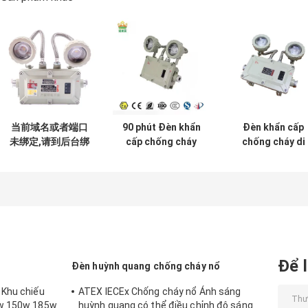
当前域名或者端口
90 phút Đèn khẩn
Đèn khẩn cấp
未绑定,请到后台绑
cấp chống cháy
chống cháy di
定，该消息可以在
Các vị trí nguy
động Ex D IIB We
后台自定义！
hiểm tại chỗ
Glass Light có
thể sạc lại nhan
Để l
Đèn huỳnh quang chống cháy nổ
 Khu chiếu
ATEX IECEx Chống cháy nổ Ánh sáng
0w 150w 185w
huỳnh quang có thể điều chỉnh độ sáng