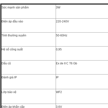
Sức mạnh sản phẩm
3W
Điện áp đầu vào
220-240V
Tính thường xuyên
50-60Hz
Hệ số công suất
0,95
Dấu cũ
Ex de II C T6 Gb
Đánh giá IP
IP
Lớp bảo vệ
WF2
Điện áp khẩn cấp
3.6V