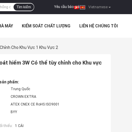
Yêu cầu báo giá
Tìm kiếm
|
Vietnamese
HÀ MÁY
KIỂM SOÁT CHẤT LƯỢNG
LIÊN HỆ CHÚNG TÔI
Chỉnh Cho Khu Vực 1 Khu Vực 2
oát hiểm 3W Có thể tùy chỉnh cho Khu vực
 sản phẩm:
Trung Quốc
CROWN EXTRA
ATEX CNEX CE RoHS ISO9001
BYY
i thiểu:
1 CÁI