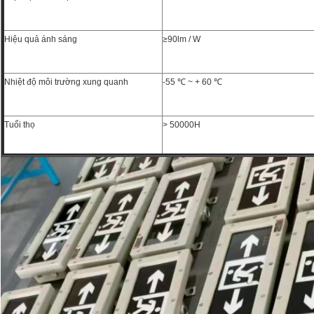
Hiệu quả ánh sáng
≥90lm / W
Nhiệt độ môi trường xung quanh
-55 ℃ ~ + 60 ℃
Tuổi thọ
> 50000H