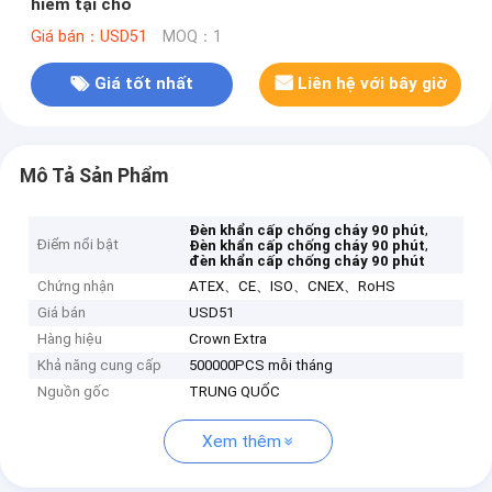
hiểm tại chỗ
Giá bán：USD51
MOQ：1
Giá tốt nhất
Liên hệ với bây giờ
Mô Tả Sản Phẩm
,
Đèn khẩn cấp chống cháy 90 phút
Điểm nổi bật
,
Đèn khẩn cấp chống cháy 90 phút
đèn khẩn cấp chống cháy 90 phút
Chứng nhận
ATEX、CE、ISO、CNEX、RoHS
Giá bán
USD51
Hàng hiệu
Crown Extra
Khả năng cung cấp
500000PCS mỗi tháng
Nguồn gốc
TRUNG QUỐC
Xem thêm