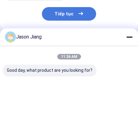
Tiếp tục
Jason Jiang
Sản Phẩm Khuyến Cáo
11:36 AM
Good day, what product are you looking for?
Đèn khẩn cấp chống
Đèn khẩn cấp chống
4500-6500K đ
cháy 50000 giờ,
cháy nổ OEM cho
thoát hiểm ch
chứng nhận BCJ, lắp
phép CRI Ra≥70 Hoàn
OEM phù hợp v
tường/trần, phù hợp
hảo cho Lắp đặt trên
vực công nghi
chiếu sáng khu vực
tường, trần nhà
nguy hiểm
Giá tốt nhất
Giá tốt nhất
Giá tốt n
nguy hiểm và tuân
trong các ứng dụng
thủ an toàn
có Khí quyển dễ nổ