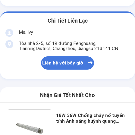
Chi Tiết Liên Lạc
Ms. Ivy
Tòa nhà 2-5, số 19 đường Fenghuang,
TianningDistrict, Changzhou, Jiangsu 213141 CN
Liên hệ với bây giờ
Nhận Giá Tốt Nhất Cho
18W 36W Chống cháy nổ tuyến
tính Ánh sáng huỳnh quang
5000k 3000k 2700k Chống cháy