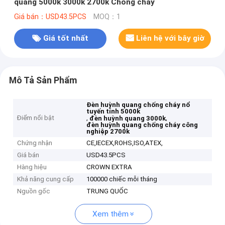
quang 5000k 3000k 2700k Chống cháy
Giá bán：USD43.5PCS
MOQ：1
Giá tốt nhất
Liên hệ với bây giờ
Mô Tả Sản Phẩm
Đèn huỳnh quang chống cháy nổ
tuyến tính 5000k
Điểm nổi bật
,
,
đèn huỳnh quang 3000k
đèn huỳnh quang chống cháy công
nghiệp 2700k
Chứng nhận
CE,IECEX,ROHS,ISO,ATEX,
Giá bán
USD43.5PCS
Hàng hiệu
CROWN EXTRA
Khả năng cung cấp
100000 chiếc mỗi tháng
Nguồn gốc
TRUNG QUỐC
Xem thêm