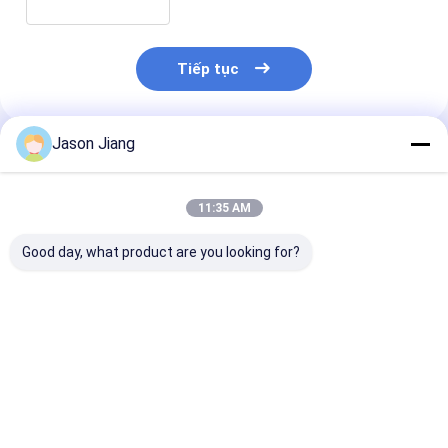
Tiếp tục
Jason Jiang
Sản Phẩm Khuyến Cáo
11:35 AM
Good day, what product are you looking for?
50000 giờ làm việc
Đèn huỳnh quang
Đèn huỳnh qu
Thời gian sống ống
chống cháy nổ Vùng
chống cháy nổ
huỳnh quang chống
1 2 21 22 Lắp trần
WF2 Dành cho
nổ cung cấp ánh
CRIRa70 Phù hợp
vực Nguy hiểm
sáng bền với góc
chiếu sáng khu vực
1 2 21 22 Nhu 
Giá tốt nhất
Giá tốt nhất
Giá tốt n
chùm 120-140 độ
nguy hiểm công
chiếu sáng cô
nghiệp
nghiệp