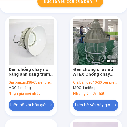
Đưa ra yêu cầu của bạn
Đèn chống cháy nổ
Đèn chống cháy nổ
bằng ánh sáng trạm
ATEX Chống cháy
xăng IP65 có nắp đậy
IP55 Mở quay
Giá bán:
usd38-65 per piece
Giá bán:
usd10-30 per piece
MOQ:
1 miếng
MOQ:
1 miếng
Nhận giá mới nhất
Nhận giá mới nhất
Liên hệ với bây giờ
Liên hệ với bây giờ