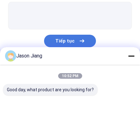
Đèn huỳnh quang chống cháy nổ
Đèn khẩn cấp chống cháy
Bảng điều khiển chống cháy
Tiếp tục
Hộp nối chống cháy nổ
Jason Jiang
Công tắc chống cháy nổ
Danh Mục Của Chúng Tôi
Ổ cắm và phích cắm chống cháy nổ
10:52 PM
Quạt thông gió chống cháy nổ
Good day, what product are you looking for?
HID chống cháy nổ
Đèn cảnh báo chống cháy nổ
Đèn LED chống cháy
Đèn LED chống cháy
Đèn LED chống
Ex Proof Cable Gland
nổ
nổ High Bay
nổ