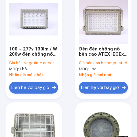
100 ~ 277v 130lm / W
Đèn đèn chống nổ
200w đèn chống nổ
bền cao ATEX IECEx
5700K
RoHS
Giá bán:
Negotiate according to buyer's requirements
Giá bán:
can be negotiated
MOQ:
1 bộ
MOQ:
1 pc
Nhận giá mới nhất
Nhận giá mới nhất
Liên hệ với bây giờ
Liên hệ với bây giờ
Trang chủ
Các sản phẩm
Video