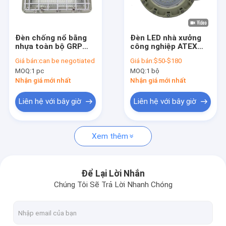
Về chúng tôi
Tham quan nhà máy
Đèn chống nổ bằng
Đèn LED nhà xưởng
nhựa toàn bộ GRP
công nghiệp ATEX
Kiểm soát chất lượng
được chứng nhận
IECEx 100W 150W
Giá bán:
can be negotiated
Giá bán:
$50-$180
ATEX RoHS CNEX
200W chống cháy nổ
MOQ:
1 pc
MOQ:
1 bộ
Thời gian sử dụng
với thân nhôm, nhiệt
Liên hệ chúng tôi
≥50000h
độ màu 5700K, IP66
Nhận giá mới nhất
Nhận giá mới nhất
Tin tức
Liên hệ với bây giờ
Liên hệ với bây giờ
Các trường hợp
Xem thêm
Đèn LED chống cháy nổ
Để Lại Lời Nhắn
Chúng Tôi Sẽ Trả Lời Nhanh Chóng
Đèn LED chống cháy nổ High Bay
Đèn LED chống cháy nổ