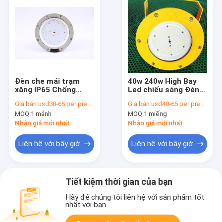
Đèn che mái trạm
40w 240w High Bay
xăng IP65 Chống
Led chiếu sáng Đèn
cháy nổ
chống cháy nổ Vùng
Giá bán:
usd38-65 per piece
Giá bán:
usd40-65 per piece
21 Vùng 22
MOQ:
1 mảnh
MOQ:
1 miếng
Nhận giá mới nhất
Nhận giá mới nhất
Liên hệ với bây giờ
Liên hệ với bây giờ
Tiết kiệm thời gian của bạn
Hãy để chúng tôi liên hệ với sản phẩm tốt
nhất với bạn.