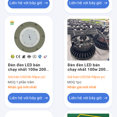
Liên hệ với bây giờ
Liên hệ với bây giờ
Đèn đèn LED bán
Đèn đèn LED bán
chạy nhất 100w 200w
chạy nhất 100w 200w
Ánh sáng cao với giá
Ánh sáng cao với giá
Giá bán:
USD56-93per pc
Giá bán:
USD56-93per pc
nhà máy 120lm / w
nhà máy 120lm / w
MOQ:
1 phần trăm
MOQ:
1pc
Nhà sản xuất đèn
Nhà sản xuất đèn
chống nổ
chống nổ
Nhận giá mới nhất
Nhận giá mới nhất
Liên hệ với bây giờ
Liên hệ với bây giờ