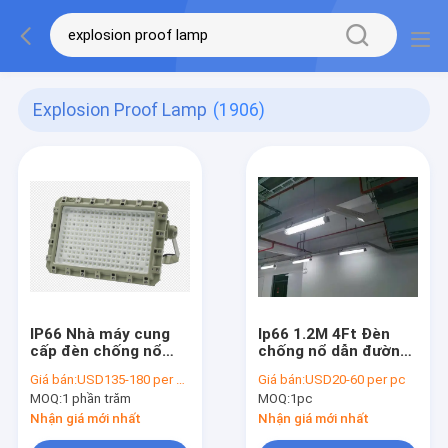
Explosion Proof Lamp
(1906)
IP66 Nhà máy cung
Ip66 1.2M 4Ft Đèn
cấp đèn chống nổ
chống nổ dẫn đường
140lumen / Watt đèn
công nghiệp 18-36W
Giá bán:
USD135-180 per pc
Giá bán:
USD20-60 per pc
phun nước chống nổ
ống kép chống nổ
MOQ:
1 phần trăm
MOQ:
1pc
Với 5 năm bảo hành
đèn huỳnh quang
Nhận giá mới nhất
Nhận giá mới nhất