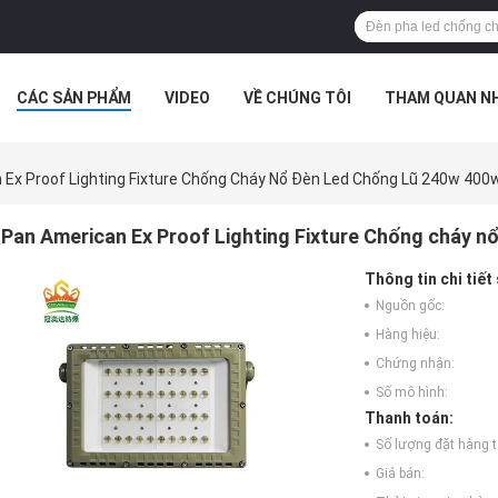
CÁC SẢN PHẨM
VIDEO
VỀ CHÚNG TÔI
THAM QUAN N
ÁC TRƯỜNG HỢP
 Ex Proof Lighting Fixture Chống Cháy Nổ Đèn Led Chống Lũ 240w 400
Pan American Ex Proof Lighting Fixture Chống cháy n
Thông tin chi tiết
Nguồn gốc:
Hàng hiệu:
Chứng nhận:
Số mô hình:
Thanh toán:
Số lượng đặt hàng tố
Giá bán: