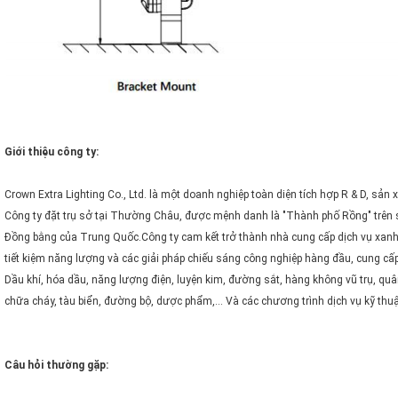
Giới thiệu công ty:
Crown Extra Lighting Co., Ltd. là một doanh nghiệp toàn diện tích hợp R & D, sản 
Công ty đặt trụ sở tại Thường Châu, được mệnh danh là "Thành phố Rồng" trê
Đồng bằng của Trung Quốc.Công ty cam kết trở thành nhà cung cấp dịch vụ xanh,
tiết kiệm năng lượng và các giải pháp chiếu sáng công nghiệp hàng đầu, cung c
Dầu khí, hóa dầu, năng lượng điện, luyện kim, đường sắt, hàng không vũ trụ, quâ
chữa cháy, tàu biển, đường bộ, dược phẩm,… Và các chương trình dịch vụ kỹ thuậ
Câu hỏi thường gặp: