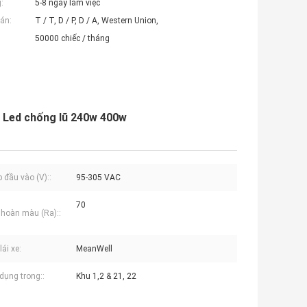
:
5-8 ngày làm việc
án:
T / T, D / P, D / A, Western Union,
50000 chiếc / tháng
n Led chống lũ 240w 400w
p đầu vào (V)::
95-305 VAC
70
 hoàn màu (Ra)::
ái xe:
MeanWell
dụng trong::
Khu 1,2 & 21, 22