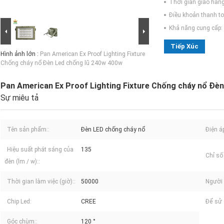
Thời gian giao hàng
Điều khoản thanh to
Khả năng cung cấp:
Tiếp Xúc
Hình ảnh lớn :
Pan American Ex Proof Lighting Fixture
Chống cháy nổ Đèn Led chống lũ 240w 400w
Pan American Ex Proof Lighting Fixture Chống cháy nổ Đè
Sự miêu tả
Tên sản phẩm::
Đèn LED chống cháy nổ
Điện á
Hiệu suất phát sáng của
135
Chỉ số
đèn (lm / w)::
Thời gian làm việc (giờ)::
50000
Người l
Chip Led:
CREE
Để sử 
Góc chùm::
120 °