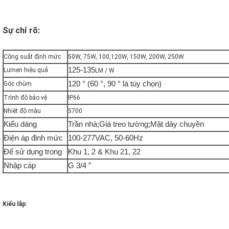
Sự chỉ rõ:
Công suất định mức
50W, 75W, 100,120W, 150W, 200W, 250W
125-135
Lumen hiệu quả
LM / W
120 ° (60 °, 90 ° là tùy chọn)
Góc chùm
Trình độ bảo vệ
IP66
Nhiệt độ màu
5700
Kiểu dáng
Trần nhà;Giá treo tường;Mặt dây chuyền
Điện áp định mức
100-277VAC, 50-60Hz
Để sử dụng trong
Khu 1, 2 & Khu 21, 22
Nhập cáp
G 3/4 ”
Kiểu lắp: