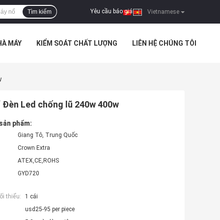
Yêu cầu báo giá
Tìm kiếm
|
Vietnamese
HÀ MÁY
KIỂM SOÁT CHẤT LƯỢNG
LIÊN HỆ CHÚNG TÔI
w
ổ Đèn Led chống lũ 240w 400w
 sản phẩm:
Giang Tô, Trung Quốc
Crown Extra
ATEX,CE,ROHS
GYD720
i thiểu:
1 cái
usd25-95 per piece