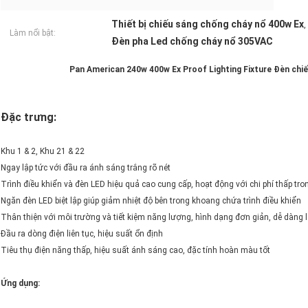
Thiết bị chiếu sáng chống cháy nổ 400w Ex
,
Làm nổi bật:
Đèn pha Led chống cháy nổ 305VAC
Pan American 240w 400w Ex Proof Lighting Fixture Đèn chiế
Đặc trưng:
Khu 1 & 2, Khu 21 & 22
Ngay lập tức với đầu ra ánh sáng trắng rõ nét
Trình điều khiển và đèn LED hiệu quả cao cung cấp, hoạt động với chi phí thấp tr
Ngăn đèn LED biệt lập giúp giảm nhiệt độ bên trong khoang chứa trình điều khiển
Thân thiện với môi trường và tiết kiệm năng lượng, hình dạng đơn giản, dễ dàng l
Đầu ra dòng điện liên tục, hiệu suất ổn định
Tiêu thụ điện năng thấp, hiệu suất ánh sáng cao, đặc tính hoàn màu tốt
Ứng dụng: