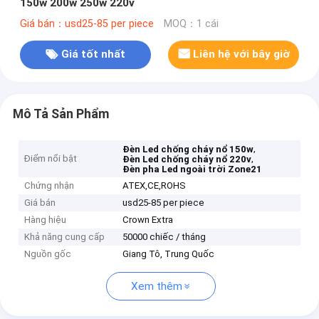
150w 200w 250w 220v
Giá bán：usd25-85 per piece
MOQ：1 cái
Giá tốt nhất
Liên hệ với bây giờ
Mô Tả Sản Phẩm
,
Đèn Led chống cháy nổ 150w
Điểm nổi bật
,
Đèn Led chống cháy nổ 220v
Đèn pha Led ngoài trời Zone21
Chứng nhận
ATEX,CE,ROHS
Giá bán
usd25-85 per piece
Hàng hiệu
Crown Extra
Khả năng cung cấp
50000 chiếc / tháng
Nguồn gốc
Giang Tô, Trung Quốc
Xem thêm