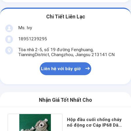
Chi Tiết Liên Lạc
Ms. Ivy
18951239295
Tòa nhà 2-5, số 19 đường Fenghuang,
TianningDistrict, Changzhou, Jiangsu 213141 CN
Liên hệ với bây giờ
Nhận Giá Tốt Nhất Cho
Hộp đầu cuối chống cháy
nổ động cơ Cáp IP68 Dây
110V