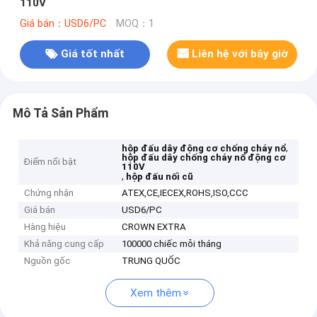
110V
Giá bán：USD6/PC
MOQ：1
Giá tốt nhất
Liên hệ với bây giờ
Mô Tả Sản Phẩm
,
hộp đấu dây động cơ chống cháy nổ
hộp đấu dây chống cháy nổ động cơ
Điểm nổi bật
110V
,
hộp đấu nối cũ
Chứng nhận
ATEX,CE,IECEX,ROHS,ISO,CCC
Giá bán
USD6/PC
Hàng hiệu
CROWN EXTRA
Khả năng cung cấp
100000 chiếc mỗi tháng
Nguồn gốc
TRUNG QUỐC
Xem thêm