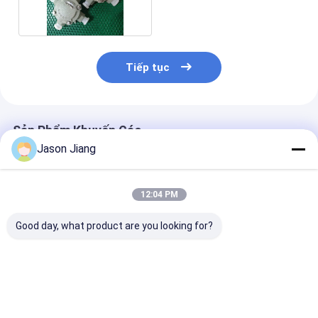
Tiếp tục
Sản Phẩm Khuyến Cáo
Jason Jiang
12:04 PM
Good day, what product are you looking for?
Hộp kết nối chống nổ
Tùy chỉnh hợp kim
Hộp nối hợp k
mới được phát hành
nhôm ATEX Ex proof
nhôm chống c
cho các khu vực
hộp kết nối với
ATEX tùy chỉn
nguy hiểm với sợi G /
SS304& 316 vật liệu
/M/NPT ren ch
M / NPT có sẵn
G3/4 Cáp nhập cho
máy lọc dầu
Giá tốt nhất
Giá tốt nhất
Giá tốt n