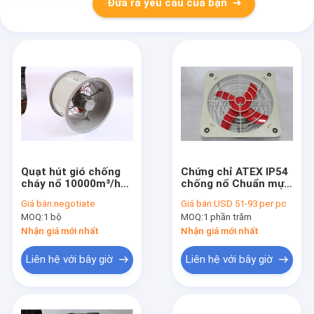
Đưa ra yêu cầu của bạn
Quạt hút gió chống
Chứng chỉ ATEX IP54
cháy nổ 10000m³/h
chống nổ Chuẩn mực
cho thông gió bể
quạt ống xả 200-
Giá bán:
negotiate
Giá bán:
USD 51-93 per pc
chứa có ống dẫn
500mm Đối với Khu
MOQ:
1 bộ
MOQ:
1 phần trăm
vực 1.2 và IIA IIB
Nhận giá mới nhất
Nhận giá mới nhất
Liên hệ với bây giờ
Liên hệ với bây giờ