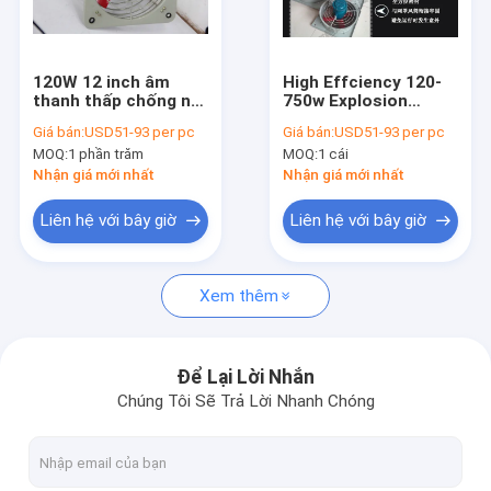
Về chúng tôi
Tham quan nhà máy
120W 12 inch âm
High Effciency 120-
thanh thấp chống nổ
750w Explosion
Kiểm soát chất lượng
Ventilation công
Proof Exhaust Fan
Giá bán:
USD51-93 per pc
Giá bán:
USD51-93 per pc
nghiệp Ventilation
With Vibration-
MOQ:
1 phần trăm
MOQ:
1 cái
Exhaust Fan IP54
damping Device
Liên hệ chúng tôi
WF2 Bảo vệ
Suitable For Zone 1,2
Nhận giá mới nhất
Nhận giá mới nhất
Tin tức
Liên hệ với bây giờ
Liên hệ với bây giờ
Các trường hợp
Xem thêm
Đèn LED chống cháy nổ
Để Lại Lời Nhắn
Chúng Tôi Sẽ Trả Lời Nhanh Chóng
Đèn LED chống cháy nổ High Bay
Đèn LED chống cháy nổ