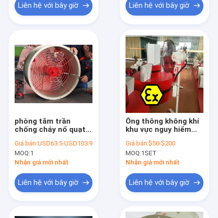
dầu
Liên hệ với bây giờ
Liên hệ với bây giờ
phòng tắm trần
Ống thông không khí
chống cháy nổ quạt
khu vực nguy hiểm
thông gió tốc độ
ATEX Ventilator ống
Giá bán:
USD63.5-USD103.9
Giá bán:
$50-$200
thay đổi nhiệt độ cao
xả chống nổ
MOQ:
1
MOQ:
1SET
công nghiệp
Nhận giá mới nhất
Nhận giá mới nhất
Liên hệ với bây giờ
Liên hệ với bây giờ