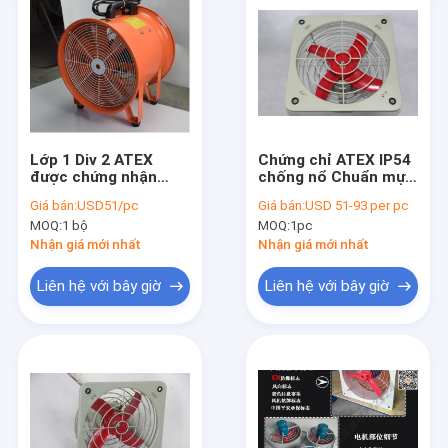
Lớp 1 Div 2 ATEX
Chứng chỉ ATEX IP54
được chứng nhận
chống nổ Chuẩn mực
chống nổ Máy quạt
quạt ống xả 200-
Giá bán:
USD51/pc
Giá bán:
USD 51-93 per pc
ống xả Lưu lượng
500mm Đối với Khu
MOQ:
1 bộ
MOQ:
1pc
không khí cao chống
vực 1.2 và IIA IIB
tia lửa cho khu vực
Nhận giá mới nhất
Nhận giá mới nhất
nguy hiểm
Liên hệ với bây giờ
Liên hệ với bây giờ
Trang chủ
Các sản phẩm
Video