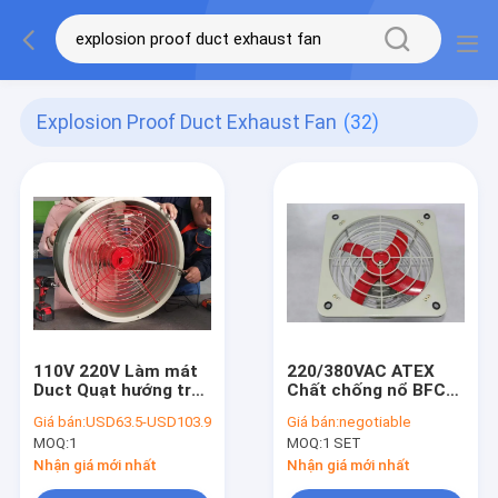
Explosion Proof Duct Exhaust Fan
(32)
110V 220V Làm mát
220/380VAC ATEX
Duct Quạt hướng trục
Chất chống nổ BFC
chống cháy nổ Quạt
Ventilator ống xả
Giá bán:
USD63.5-USD103.9
Giá bán:
negotiable
thông gió chống cháy
IP54 4900m3/min
MOQ:
1
MOQ:
1 SET
nổ
Dòng không khí cho
các khu vực nguy
Nhận giá mới nhất
Nhận giá mới nhất
hiểm khai thác hóa