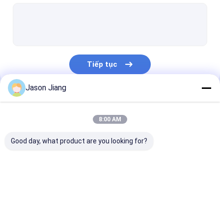
Đèn huỳnh quang chống cháy nổ
Đèn khẩn cấp chống cháy
Bảng điều khiển chống cháy
Tiếp tục
Hộp nối chống cháy nổ
Jason Jiang
Công tắc chống cháy nổ
Danh Mục Của Chúng Tôi
Ổ cắm và phích cắm chống cháy nổ
8:00 AM
Quạt thông gió chống cháy nổ
Good day, what product are you looking for?
HID chống cháy nổ
Đèn cảnh báo chống cháy nổ
Đèn LED chống cháy
Đèn LED chống cháy
Đèn LED chống
Ex Proof Cable Gland
nổ
nổ High Bay
nổ