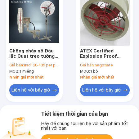
Chống cháy nổ Đầu
ATEX Certified
lắc Quạt treo tường
Explosion Proof
Loại WF1
Exhaust Fan with
Giá bán:
usd120-135 per piece
Giá bán:
negotiate
duct-available for oil
MOQ:
1 miếng
MOQ:
1 bộ
refinery tank
ventilation
Nhận giá mới nhất
Nhận giá mới nhất
Liên hệ với bây giờ
Liên hệ với bây giờ
Tiết kiệm thời gian của bạn
Hãy để chúng tôi liên hệ với sản phẩm tốt
nhất với bạn.